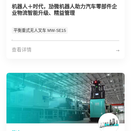
关于劢微
机器人＋时代，劢微机器人助力汽车零部件企
业物流智能升级、精益管理
EN
JP
KR
ES
平衡重式无人叉车 MW-SE15
DE
查看详情