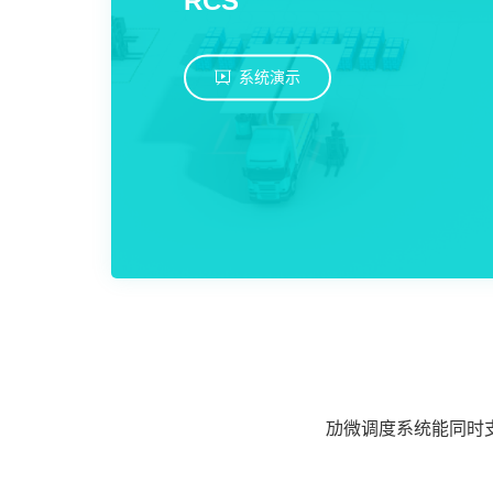
关于劢微
系统演示
EN
JP
KR
ES
D
劢微调度系统能同时