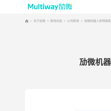
>
关于劢微
>
新闻动态
>
公司新闻
>
劢微机器人获得国家
首页
产品技术
劢微机器
场景应用
案例中心
服务支持