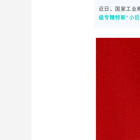
关于劢微
近日，国家工业
级专精特新“小巨
EN
JP
KR
ES
D