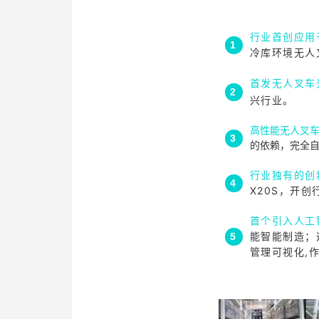
行业首创应用
1
冷库环境无人
首发无人叉车
2
兴行业
。
高性能无人叉
3
的依赖，完全自
行业独有的创
4
X20S，开
首个引入人工
能智能制造；
5
管理可视化,